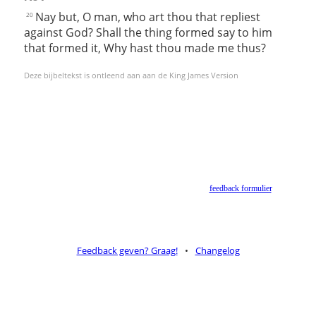
Nay but, O man, who art thou that repliest
20
against God? Shall the thing formed say to him
that formed it, Why hast thou made me thus?
Deze bijbeltekst is ontleend aan aan de King James Version
Helaas geen NBV vertaling meer. Binnen de huidige voorwaarden van het Nederlands-
Vlaams Bijbelgenootschap is dit momenteel niet toegestaan.
Suggesties voor alternatieven zijn welkom via het
feedback formulier
.
Feedback geven? Graag!
•
Changelog