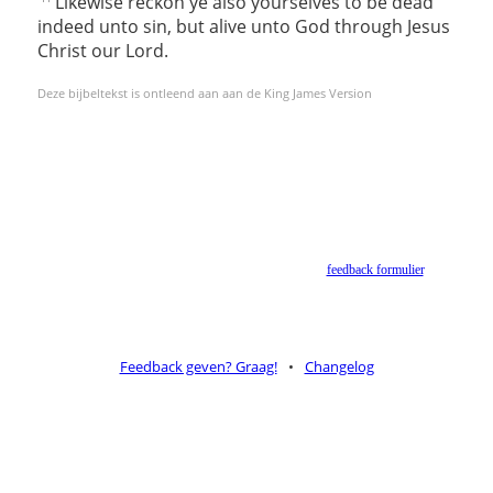
Likewise reckon ye also yourselves to be dead
indeed unto sin, but alive unto God through Jesus
Christ our Lord.
Deze bijbeltekst is ontleend aan aan de King James Version
Helaas geen NBV vertaling meer. Binnen de huidige voorwaarden van het Nederlands-
Vlaams Bijbelgenootschap is dit momenteel niet toegestaan.
Suggesties voor alternatieven zijn welkom via het
feedback formulier
.
Feedback geven? Graag!
•
Changelog