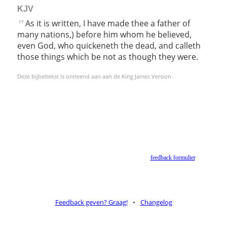
KJV
As it is written, I have made thee a father of
17
many nations,) before him whom he believed,
even God, who quickeneth the dead, and calleth
those things which be not as though they were.
Deze bijbeltekst is ontleend aan aan de King James Version
Helaas geen NBV vertaling meer. Binnen de huidige voorwaarden van het Nederlands-
Vlaams Bijbelgenootschap is dit momenteel niet toegestaan.
Suggesties voor alternatieven zijn welkom via het
feedback formulier
.
Feedback geven? Graag!
•
Changelog