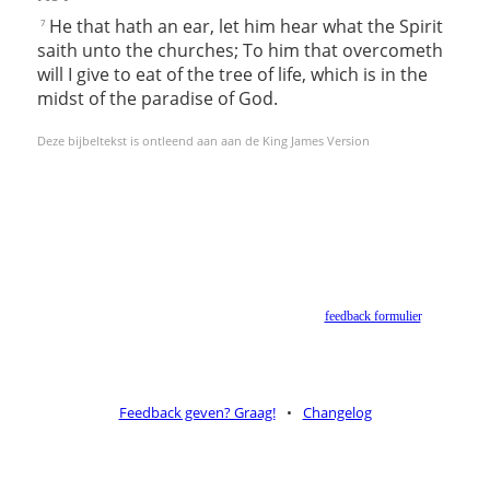
He that hath an ear, let him hear what the Spirit
7
saith unto the churches; To him that overcometh
will I give to eat of the tree of life, which is in the
midst of the paradise of God.
Deze bijbeltekst is ontleend aan aan de King James Version
Helaas geen NBV vertaling meer. Binnen de huidige voorwaarden van het Nederlands-
Vlaams Bijbelgenootschap is dit momenteel niet toegestaan.
Suggesties voor alternatieven zijn welkom via het
feedback formulier
.
Feedback geven? Graag!
•
Changelog