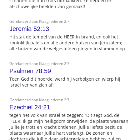
schatten die hun trots uitmaakten. Ze hebben er
afschuwelijke beelden van gemaakt!
Gerelateerd aan Klaagliederen 2:7
Jeremia 52:13
Hij stak de tempel van de HEER in brand, en ook het
koninklijk paleis en alle andere huizen van Jeruzalem;
alle huizen van de welgestelden gingen in vlammen op.
Gerelateerd aan Klaagliederen 2:7
Psalmen 78:59
Toen God dit hoorde, werd hij verbolgen en wierp hij
Israël ver van zich af.
Gerelateerd aan Klaagliederen 2:7
Ezechiel 24:21
tegen het volk van Israël te zeggen: "Dit zegt God, de
HEER: Ik ga mijn heiligdom ontwijden, de plaats waaraan
jullie je trots en kracht ontlenen, jullie liefste bezit, de
plaats waarnaar jullie hart verlangt. De zonen en
dochters die jullie daar achtergelaten hebben, zullen