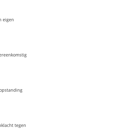
n eigen
vereenkomstig
 opstanding
nklacht tegen