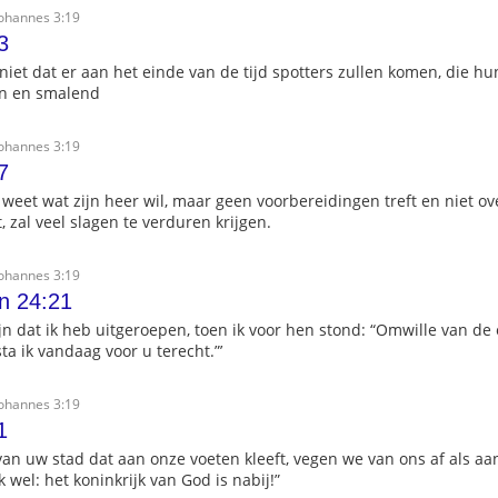
Johannes 3:19
3
niet dat er aan het einde van de tijd spotters zullen komen, die hu
en en smalend
Johannes 3:19
7
 weet wat zijn heer wil, maar geen voorbereidingen treft en niet o
t, zal veel slagen te verduren krijgen.
Johannes 3:19
n 24:21
ijn dat ik heb uitgeroepen, toen ik voor hen stond: “Omwille van de
a ik vandaag voor u terecht.”’
Johannes 3:19
1
 van uw stad dat aan onze voeten kleeft, vegen we van ons af als aa
wel: het koninkrijk van God is nabij!”