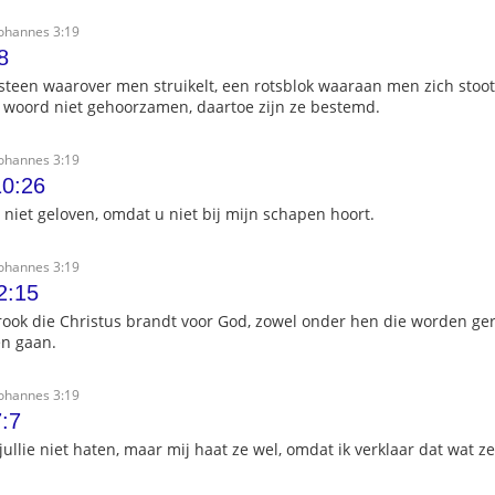
Johannes 3:19
8
 steen waarover men struikelt, een rotsblok waaraan men zich stoot.'
woord niet gehoorzamen, daartoe zijn ze bestemd.
Johannes 3:19
10:26
 niet geloven, omdat u niet bij mijn schapen hoort.
Johannes 3:19
2:15
erook die Christus brandt voor God, zowel onder hen die worden ge
en gaan.
Johannes 3:19
:7
ullie niet haten, maar mij haat ze wel, omdat ik verklaar dat wat ze 