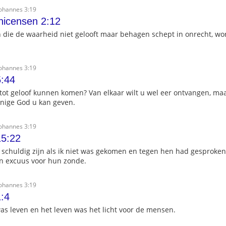
Johannes 3:19
nicensen 2:12
n die de waarheid niet gelooft maar behagen schept in onrecht, w
Johannes 3:19
:44
 tot geloof kunnen komen? Van elkaar wilt u wel eer ontvangen, maa
enige God u kan geven.
Johannes 3:19
15:22
 schuldig zijn als ik niet was gekomen en tegen hen had gesproke
n excuus voor hun zonde.
Johannes 3:19
:4
as leven en het leven was het licht voor de mensen.