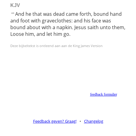
KJV
And he that was dead came forth, bound hand
44
and foot with graveclothes: and his face was
bound about with a napkin. Jesus saith unto them,
Loose him, and let him go.
Deze bijbeltekst is ontleend aan aan de King James Version
Helaas geen NBV vertaling meer. Binnen de huidige voorwaarden van het Nederlands-
Vlaams Bijbelgenootschap is dit momenteel niet toegestaan.
Suggesties voor alternatieven zijn welkom via het
feedback formulier
.
Feedback geven? Graag!
•
Changelog