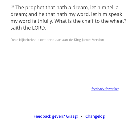
The prophet that hath a dream, let him tell a
28
dream; and he that hath my word, let him speak
my word faithfully. What is the chaff to the wheat?
saith the LORD.
Deze bijbeltekst is ontleend aan aan de King James Version
Helaas geen NBV vertaling meer. Binnen de huidige voorwaarden van het Nederlands-
Vlaams Bijbelgenootschap is dit momenteel niet toegestaan.
Suggesties voor alternatieven zijn welkom via het
feedback formulier
.
Feedback geven? Graag!
•
Changelog