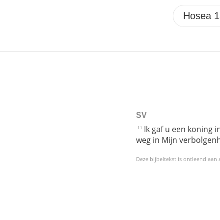
SV
Ik gaf u een koning 
11
weg in Mijn verbolgenh
Deze bijbeltekst is ontleend aan