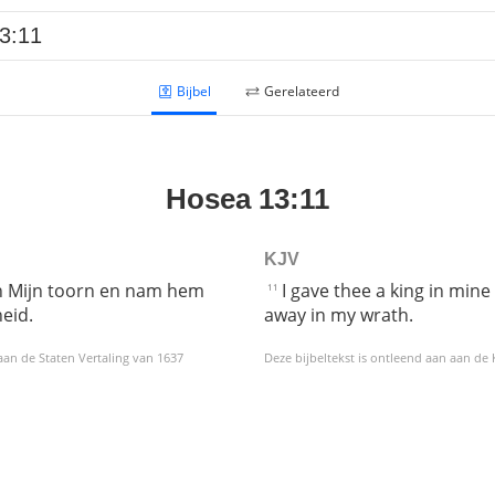
Bijbel
Gerelateerd
Hosea 13:11
KJV
in Mijn toorn en nam hem
I gave thee a king in min
11
eid.
away in my wrath.
 aan de Staten Vertaling van 1637
Deze bijbeltekst is ontleend aan aan de
Helaas geen NBV vertaling meer. Binnen de huidige voorwaarden van het Nederlands-Vlaams