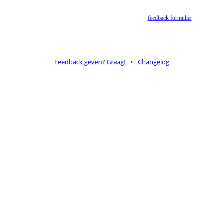
Bijbelgenootschap is dit momenteel niet toegestaan.
Suggesties voor alternatieven zijn welkom via het
feedback formulier
.
Feedback geven? Graag!
•
Changelog