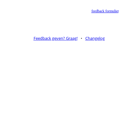
Bijbelgenootschap is dit momenteel niet toegestaan.
Suggesties voor alternatieven zijn welkom via het
feedback formulier
.
Feedback geven? Graag!
•
Changelog