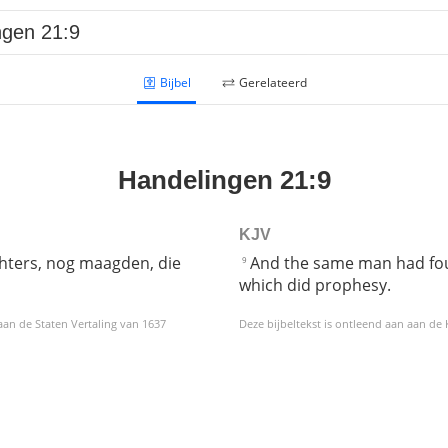
Bijbel
Gerelateerd
Handelingen 21:9
KJV
hters, nog maagden, die
And the same man had four
9
which did prophesy.
 aan de Staten Vertaling van 1637
Deze bijbeltekst is ontleend aan aan de
Helaas geen NBV vertaling meer. Binnen de huidige voorwaarden van het Nederlands-Vlaams