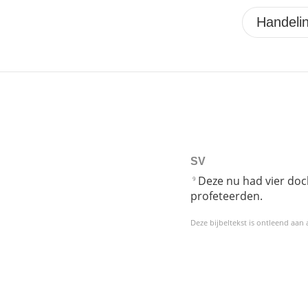
SV
Deze nu had vier doc
9
profeteerden.
Deze bijbeltekst is ontleend aan