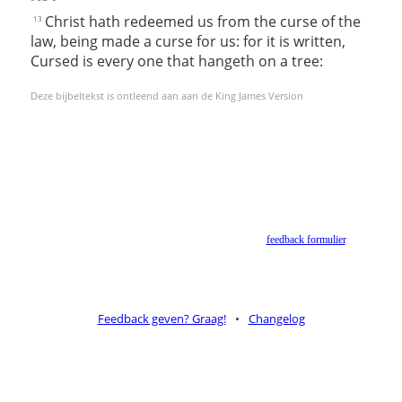
Christ hath redeemed us from the curse of the
13
law, being made a curse for us: for it is written,
Cursed is every one that hangeth on a tree:
Deze bijbeltekst is ontleend aan aan de King James Version
Helaas geen NBV vertaling meer. Binnen de huidige voorwaarden van het Nederlands-
Vlaams Bijbelgenootschap is dit momenteel niet toegestaan.
Suggesties voor alternatieven zijn welkom via het
feedback formulier
.
Feedback geven? Graag!
•
Changelog