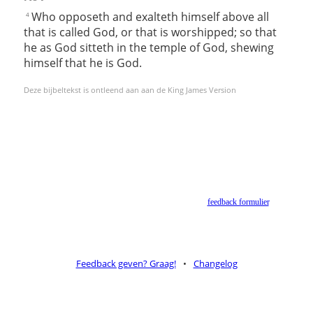
Who opposeth and exalteth himself above all
4
that is called God, or that is worshipped; so that
he as God sitteth in the temple of God, shewing
himself that he is God.
Deze bijbeltekst is ontleend aan aan de King James Version
Helaas geen NBV vertaling meer. Binnen de huidige voorwaarden van het Nederlands-
Vlaams Bijbelgenootschap is dit momenteel niet toegestaan.
Suggesties voor alternatieven zijn welkom via het
feedback formulier
.
Feedback geven? Graag!
•
Changelog