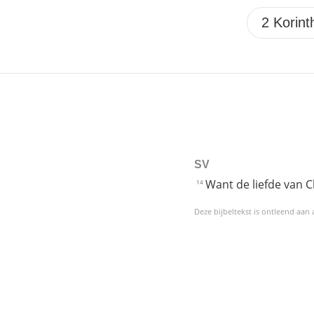
SV
Want de liefde van C
14
Deze bijbeltekst is ontleend aan