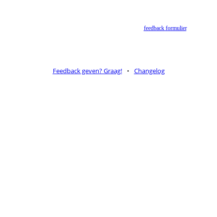
Helaas geen NBV vertaling meer. Binnen de huidige voorwaarden van het Nederlands-Vlaams
Bijbelgenootschap is dit momenteel niet toegestaan.
Suggesties voor alternatieven zijn welkom via het
feedback formulier
.
Feedback geven? Graag!
•
Changelog