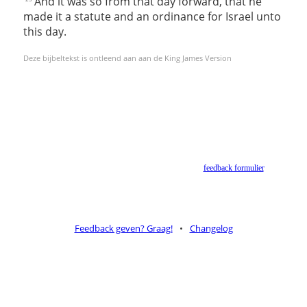
And it was so from that day forward, that he
made it a statute and an ordinance for Israel unto
this day.
Deze bijbeltekst is ontleend aan aan de King James Version
Helaas geen NBV vertaling meer. Binnen de huidige voorwaarden van het Nederlands-
Vlaams Bijbelgenootschap is dit momenteel niet toegestaan.
Suggesties voor alternatieven zijn welkom via het
feedback formulier
.
Feedback geven? Graag!
•
Changelog