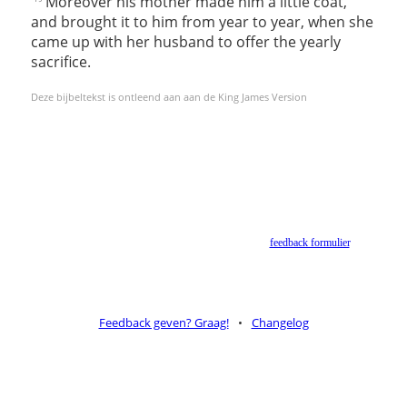
Moreover his mother made him a little coat,
and brought it to him from year to year, when she
came up with her husband to offer the yearly
sacrifice.
Deze bijbeltekst is ontleend aan aan de King James Version
Helaas geen NBV vertaling meer. Binnen de huidige voorwaarden van het Nederlands-
Vlaams Bijbelgenootschap is dit momenteel niet toegestaan.
Suggesties voor alternatieven zijn welkom via het
feedback formulier
.
Feedback geven? Graag!
•
Changelog