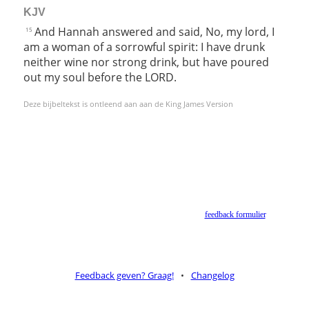
KJV
And Hannah answered and said, No, my lord, I
15
am a woman of a sorrowful spirit: I have drunk
neither wine nor strong drink, but have poured
out my soul before the LORD.
Deze bijbeltekst is ontleend aan aan de King James Version
Helaas geen NBV vertaling meer. Binnen de huidige voorwaarden van het Nederlands-
Vlaams Bijbelgenootschap is dit momenteel niet toegestaan.
Suggesties voor alternatieven zijn welkom via het
feedback formulier
.
Feedback geven? Graag!
•
Changelog