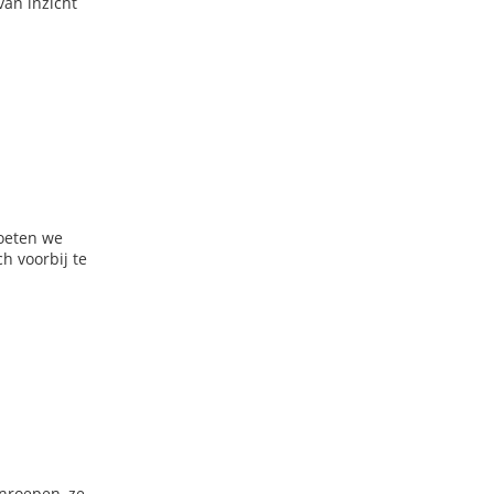
van inzicht
moeten we
h voorbij te
anroepen, ze