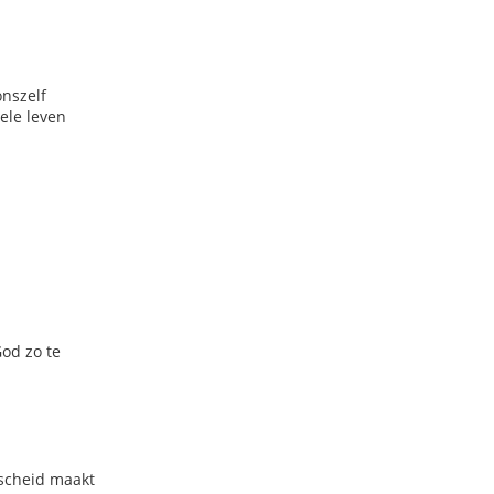
onszelf
ele leven
od zo te
rscheid maakt