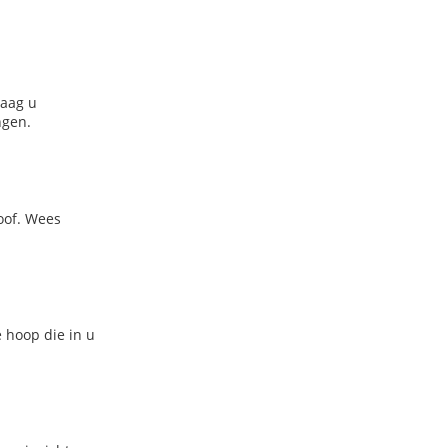
raag u
ngen.
oof. Wees
 hoop die in u