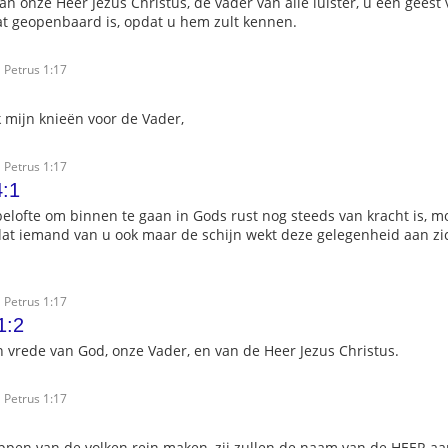
 onze Heer Jezus Christus, de vader van alle luister, u een geest 
t geopenbaard is, opdat u hem zult kennen.
 Petrus 1:17
 mijn knieën voor de Vader,
 Petrus 1:17
:1
elofte om binnen te gaan in Gods rust nog steeds van kracht is, 
at iemand van u ook maar de schijn wekt deze gelegenheid aan zic
 Petrus 1:17
1:2
n vrede van God, onze Vader, en van de Heer Jezus Christus.
 Petrus 1:17
lippen van de volken rein maken, zij zullen de naam van de HEER a