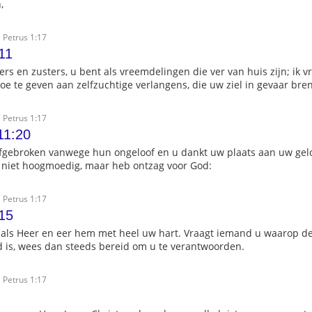
,
 Petrus 1:17
11
rs en zusters, u bent als vreemdelingen die ver van huis zijn; ik v
toe te geven aan zelfzuchtige verlangens, die uw ziel in gevaar bre
 Petrus 1:17
11:20
 afgebroken vanwege hun ongeloof en u dankt uw plaats aan uw gel
 niet hoogmoedig, maar heb ontzag voor God:
 Petrus 1:17
:15
 als Heer en eer hem met heel uw hart. Vraagt iemand u waarop de
d is, wees dan steeds bereid om u te verantwoorden.
 Petrus 1:17