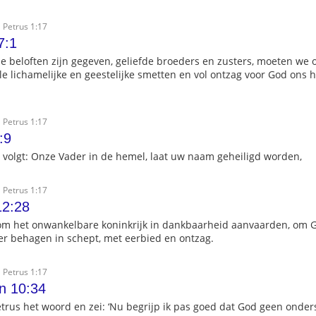
 Petrus 1:17
7:1
 beloften zijn gegeven, geliefde broeders en zusters, moeten we 
le lichamelijke en geestelijke smetten en vol ontzag voor God ons h
 Petrus 1:17
:9
 volgt: Onze Vader in de hemel, laat uw naam geheiligd worden,
 Petrus 1:17
12:28
m het onwankelbare koninkrijk in dankbaarheid aanvaarden, om G
 er behagen in schept, met eerbied en ontzag.
 Petrus 1:17
n 10:34
rus het woord en zei: ‘Nu begrijp ik pas goed dat God geen onde