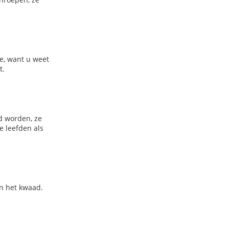
e, want u weet
t.
id worden, ze
e leefden als
an het kwaad.