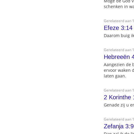
Moge de God van
schenken in wa
Gerelateerd aan 1
Efeze 3:14
Daarom buig ik
Gerelateerd aan 1
Hebreeën 4
Aangezien de b
ervoor waken d
laten gaan.
Gerelateerd aan 1
2 Korinthe 
Genade zij u e
Gerelateerd aan 1
Zefanja 3:9
Dan zal ik de 