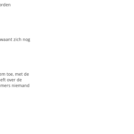
worden
n waant zich nog
em toe, met de
eft over de
 immers niemand