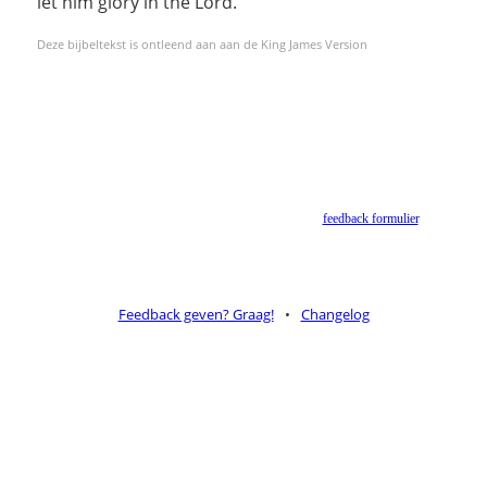
let him glory in the Lord.
Deze bijbeltekst is ontleend aan aan de King James Version
Helaas geen NBV vertaling meer. Binnen de huidige voorwaarden van het Nederlands-
Vlaams Bijbelgenootschap is dit momenteel niet toegestaan.
Suggesties voor alternatieven zijn welkom via het
feedback formulier
.
Feedback geven? Graag!
•
Changelog