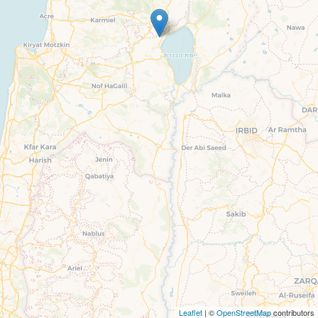
Leaflet
| ©
OpenStreetMap
contributors