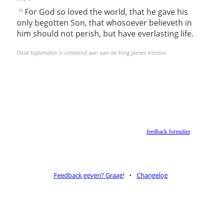
For God so loved the world, that he gave his
16
only begotten Son, that whosoever believeth in
him should not perish, but have everlasting life.
Deze bijbeltekst is ontleend aan aan de King James Version
Helaas geen NBV vertaling meer. Binnen de huidige voorwaarden van het Nederlands-
Vlaams Bijbelgenootschap is dit momenteel niet toegestaan.
Suggesties voor alternatieven zijn welkom via het
feedback formulier
.
Feedback geven? Graag!
•
Changelog