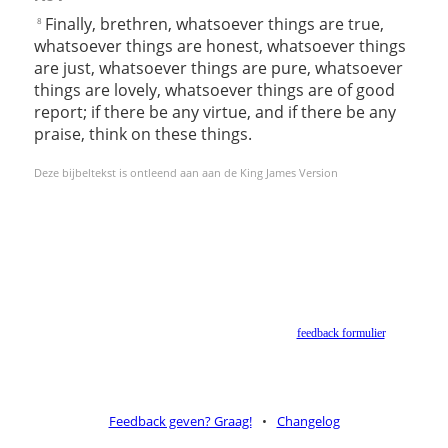
Finally, brethren, whatsoever things are true,
8
whatsoever things are honest, whatsoever things
are just, whatsoever things are pure, whatsoever
things are lovely, whatsoever things are of good
report; if there be any virtue, and if there be any
praise, think on these things.
Deze bijbeltekst is ontleend aan aan de King James Version
Helaas geen NBV vertaling meer. Binnen de huidige voorwaarden van het Nederlands-
Vlaams Bijbelgenootschap is dit momenteel niet toegestaan.
Suggesties voor alternatieven zijn welkom via het
feedback formulier
.
Feedback geven? Graag!
•
Changelog