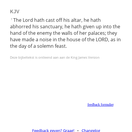
KJV
The Lord hath cast off his altar, he hath
7
abhorred his sanctuary, he hath given up into the
hand of the enemy the walls of her palaces; they
have made a noise in the house of the LORD, as in
the day of a solemn feast.
Deze bijbeltekst is ontleend aan aan de King James Version
Helaas geen NBV vertaling meer. Binnen de huidige voorwaarden van het Nederlands-
Vlaams Bijbelgenootschap is dit momenteel niet toegestaan.
Suggesties voor alternatieven zijn welkom via het
feedback formulier
.
Feedback geven? Graag!
•
Changelog