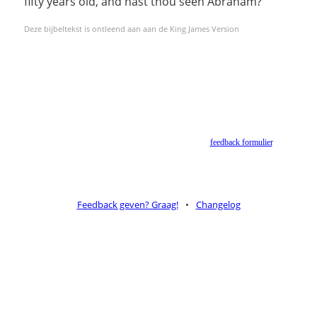
fifty years old, and hast thou seen Abraham?
Deze bijbeltekst is ontleend aan aan de King James Version
Helaas geen NBV vertaling meer. Binnen de huidige voorwaarden van het Nederlands-
Vlaams Bijbelgenootschap is dit momenteel niet toegestaan.
Suggesties voor alternatieven zijn welkom via het
feedback formulier
.
Feedback geven? Graag!
•
Changelog