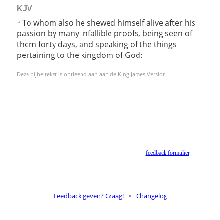
KJV
To whom also he shewed himself alive after his
3
passion by many infallible proofs, being seen of
them forty days, and speaking of the things
pertaining to the kingdom of God:
Deze bijbeltekst is ontleend aan aan de King James Version
Helaas geen NBV vertaling meer. Binnen de huidige voorwaarden van het Nederlands-
Vlaams Bijbelgenootschap is dit momenteel niet toegestaan.
Suggesties voor alternatieven zijn welkom via het
feedback formulier
.
Feedback geven? Graag!
•
Changelog