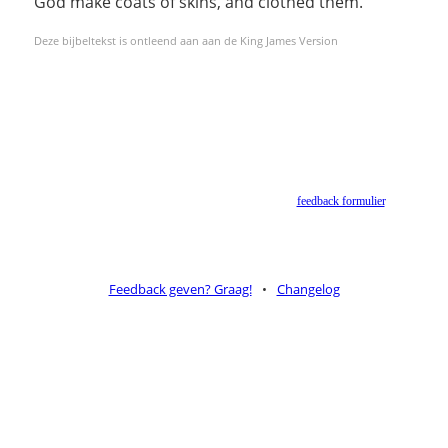
God make coats of skins, and clothed them.
Deze bijbeltekst is ontleend aan aan de King James Version
Helaas geen NBV vertaling meer. Binnen de huidige voorwaarden van het Nederlands-
Vlaams Bijbelgenootschap is dit momenteel niet toegestaan.
Suggesties voor alternatieven zijn welkom via het
feedback formulier
.
Feedback geven? Graag!
•
Changelog