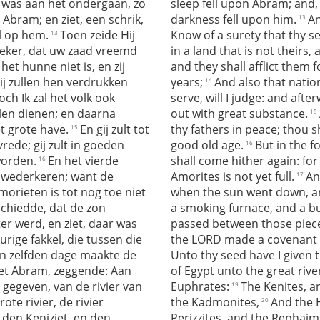
n was aan het ondergaan, zo
sleep fell upon Abram; and, 
 Abram; en ziet, een schrik,
darkness fell upon him.
An
13
el op hem.
Toen zeide Hij
Know of a surety that thy se
13
eker, dat uw zaad vreemd
in a land that is not theirs,
 het hunne niet is, en zij
and they shall afflict them
zij zullen hen verdrukken
years;
And also that natio
14
och Ik zal het volk ook
serve, will I judge: and aft
llen dienen; en daarna
out with great substance.
15
et grote have.
En gij zult tot
thy fathers in peace; thou s
15
ede; gij zult in goeden
good old age.
But in the f
16
orden.
En het vierde
shall come hither again: for 
16
s wederkeren; want de
Amorites is not yet full.
An
17
orieten is tot nog toe niet
when the sun went down, an
schiedde, dat de zon
a smoking furnace, and a b
er werd, en ziet, daar was
passed between those piec
rige fakkel, die tussen die
the LORD made a covenant 
n zelfden dage maakte de
Unto thy seed have I given t
t Abram, zeggende: Aan
of Egypt unto the great river
 gegeven, van de rivier van
Euphrates:
The Kenites, a
19
rote rivier, de rivier
the Kadmonites,
And the H
20
 den Keniziet, en den
Perizzites, and the Rephaim