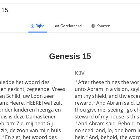
Bijbel
Gerelateerd
Kaarten
Genesis 15
KJV
hiedde het woord des
After these things the wo
1
en gezicht, zeggende: Vrees
unto Abram in a vision, sayi
een Schild, uw Loon zeer
am thy shield, and thy exce
am: Heere, HEERE! wat zult
reward.
And Abram said, L
2
 zonder kinderen heenga en
thou give me, seeing I go ch
huis is deze Damaskener
steward of my house is this
bram: Zie, mij hebt Gij
And Abram said, Behold, t
3
zie, de zoon van mijn huis
no seed: and, lo, one born 
!
En ziet, het woord des
heir.
And, behold, the wor
4
4