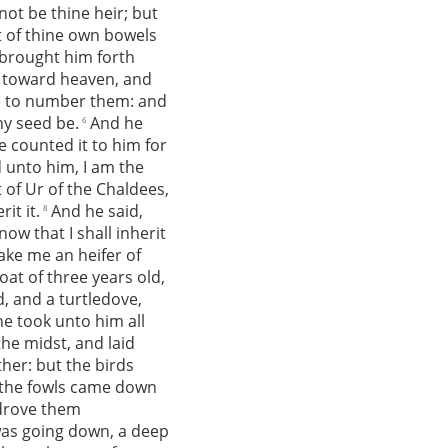
not be thine heir; but
t of thine own bowels
brought him forth
 toward heaven, and
ble to number them: and
hy seed be.
And he
6
e counted it to him for
 unto him, I am the
of Ur of the Chaldees,
it it.
And he said,
8
ow that I shall inherit
ake me an heifer of
oat of three years old,
d, and a turtledove,
e took unto him all
the midst, and laid
her: but the birds
the fowls came down
drove them
as going down, a deep