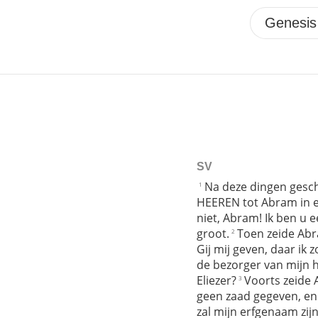
SV
Na deze dingen gesc
1
HEEREN tot Abram in e
niet, Abram! Ik ben u 
groot.
Toen zeide Abr
2
Gij mij geven, daar ik
de bezorger van mijn 
Eliezer?
Voorts zeide A
3
geen zaad gegeven, en 
zal mijn erfgenaam zijn