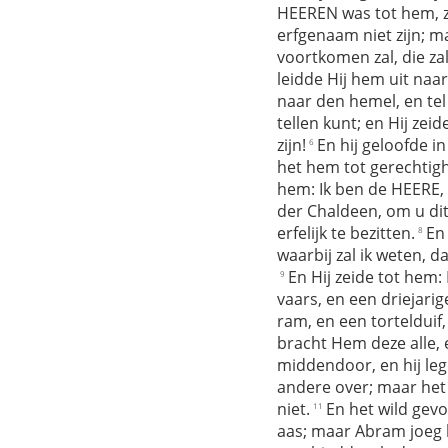
HEEREN was tot hem, z
erfgenaam niet zijn; maa
voortkomen zal, die za
leidde Hij hem uit naar
naar den hemel, en tel 
tellen kunt; en Hij zei
zijn!
En hij geloofde i
6
het hem tot gerechtigh
hem: Ik ben de HEERE, 
der Chaldeen, om u dit
erfelijk te bezitten.
En
8
waarbij zal ik weten, dat
En Hij zeide tot hem:
9
vaars, en een driejarig
ram, en een tortelduif,
bracht Hem deze alle, 
middendoor, en hij leg
andere over; maar het 
niet.
En het wild gev
11
aas; maar Abram joeg 