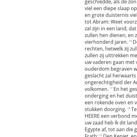
geschiedde, als de zo
viel een diepe slaap op
en grote duisternis vi
tot Abram: Weet voorz
zal zijn in een land, dat
zullen hen dienen, en 
vierhonderd jaren.
D
14
rechten, hetwelk zij zu
zullen zij uittrekken m
uw vaderen gaan met vr
ouderdom begraven w
geslacht zal herwaart
ongerechtigheid der Am
volkomen.
En het ge
17
onderging en het duist
een rokende oven en vu
stukken doorging.
Te
18
HEERE een verbond me
uw zaad heb Ik dit land
Egypte af, tot aan die g
Frath:
Den Keniet, en
19