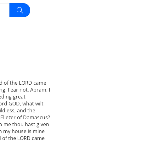
rd of the LORD came
ng, Fear not, Abram: I
eding great
ord GOD, what wilt
ildless, and the
 Eliezer of Damascus?
o me thou hast given
in my house is mine
d of the LORD came