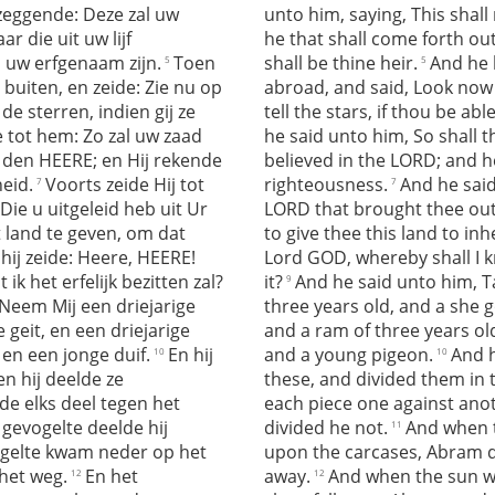
eggende: Deze zal uw
unto him, saying, This shall 
r die uit uw lijf
he that shall come forth ou
l uw erfgenaam zijn.
Toen
shall be thine heir.
And he 
5
5
 buiten, en zeide: Zie nu op
abroad, and said, Look now
de sterren, indien gij ze
tell the stars, if thou be a
de tot hem: Zo zal uw zaad
he said unto him, So shall t
n den HEERE; en Hij rekende
believed in the LORD; and h
eid.
Voorts zeide Hij tot
righteousness.
And he said
7
7
Die u uitgeleid heb uit Ur
LORD that brought thee out 
 land te geven, om dat
to give thee this land to inher
 hij zeide: Heere, HEERE!
Lord GOD, whereby shall I kn
 ik het erfelijk bezitten zal?
it?
And he said unto him, T
9
 Neem Mij een driejarige
three years old, and a she g
e geit, en een driejarige
and a ram of three years ol
 en een jonge duif.
En hij
and a young pigeon.
And h
10
10
en hij deelde ze
these, and divided them in 
de elks deel tegen het
each piece one against anot
gevogelte deelde hij
divided he not.
And when 
11
ogelte kwam neder op het
upon the carcases, Abram 
het weg.
En het
away.
And when the sun w
12
12