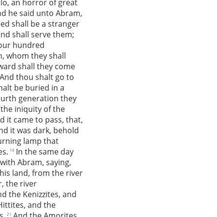
lo, an horror of great
d he said unto Abram,
ed shall be a stranger
 and shall serve them;
 four hundred
n, whom they shall
erward shall they come
And thou shalt go to
halt be buried in a
ourth generation they
the iniquity of the
d it came to pass, that,
d it was dark, behold
urning lamp that
es.
In the same day
18
with Abram, saying,
his land, from the river
, the river
nd the Kenizzites, and
ittites, and the
s,
And the Amorites,
21