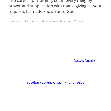
Be careful for nothing; but in every thing by
prayer and supplication with thanksgiving let your
requests be made known unto God.
Deze bijbeltekst is ontleend aan aan de King James Version
Helaas geen NBV vertaling meer. Binnen de huidige voorwaarden van het Nederlands-
Vlaams Bijbelgenootschap is dit momenteel niet toegestaan.
Suggesties voor alternatieven zijn welkom via het
feedback formulier
.
Feedback geven? Graag!
•
Changelog