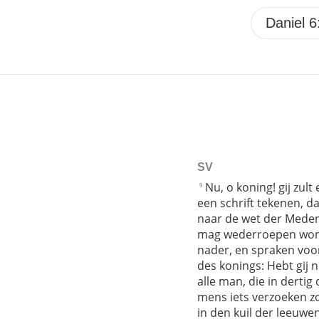
SV
Nu, o koning! gij zul
9
een schrift tekenen, d
naar de wet der Meden 
mag wederroepen wor
nader, en spraken voo
des konings: Hebt gij 
alle man, die in derti
mens iets verzoeken zo
in den kuil der leeuw