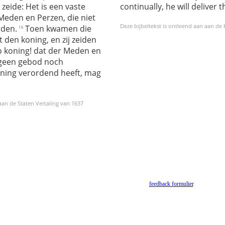
eide: Het is een vaste
continually, he will deliver t
Meden en Perzen, die niet
Deze bijbeltekst is ontleend aan aan de
den.
Toen kwamen die
16
den koning, en zij zeiden
o koning! dat der Meden en
t geen gebod noch
oning verordend heeft, mag
 aan de Staten Vertaling van 1637
Helaas geen NBV vertaling meer. Binnen de huidige voorwaarden van het Nederlands-Vlaams
Bijbelgenootschap is dit momenteel niet toegestaan.
Suggesties voor alternatieven zijn welkom via het
feedback formulier
.