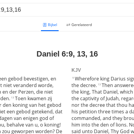
Bijbel
Gerelateerd
Daniel 6:9, 13, 16
KJV
t een gebod bevestigen, en
Wherefore king Darius sig
9
at niet veranderd worde,
the decree.
Then answered
13
en der Perzen, die niet
the king, That Daniel, which 
den.
Toen kwamen zij
the captivity of Judah, rega
13
r den koning van het gebod
nor the decree that thou h
niet een gebod getekend, dat
his petition three times a d
g dagen van enigen god of
commanded, and they broug
u, behalve van u, o koning!
him into the den of lions. 
en zou geworpen worden? De
said unto Daniel, Thy God 