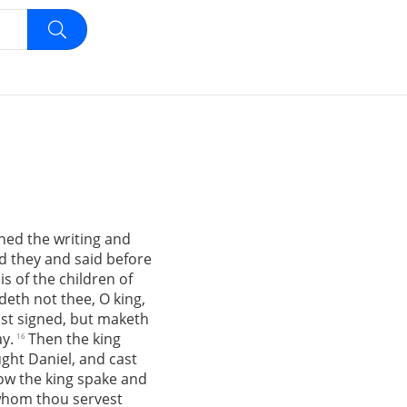
ned the writing and
 they and said before
is of the children of
rdeth not thee, O king,
ast signed, but maketh
ay.
Then the king
16
ht Daniel, and cast
Now the king spake and
whom thou servest