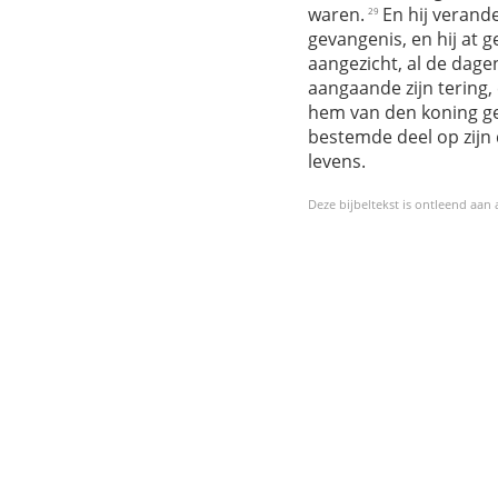
waren.
En hij verand
29
gevangenis, en hij at g
aangezicht, al de dagen
aangaande zijn tering,
hem van den koning geg
bestemde deel op zijn 
levens.
Deze bijbeltekst is ontleend aan