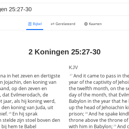
Bijbel
Gerelateerd
Kaarten
2 Koningen 25:27-30
KJV
a in het zeven en dertigste
And it came to pass in th
27
n Jojachin, den koning van
year of the captivity of Jeho
aand, op den zeven en
the twelfth month, on the 
, dat Evilmerodach, de
day of the month, that Evil
t jaar, als hij koning werd,
Babylon in the year that he 
 den koning van Juda, uit
up the head of Jehoiachin ki
ief.
En hij sprak
prison;
And he spake kindl
28
28
n stelde zijn stoel boven den
throne above the throne of 
 bij hem te Babel
with him in Babylon;
And c
29