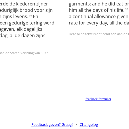
erde de klederen zijner
garments: and he did eat br
eduriglijk brood voor zijn
him all the days of his life.
30
 zijns levens.
En
a continual allowance given 
30
 een gedurige tering werd
rate for every day, all the day
even, elk dagelijks
Deze bijbeltekst is ontleend aan aan de
dag, al de dagen zijns
 aan de Staten Vertaling van 1637
Helaas geen NBV vertaling meer. Binnen de huidige voorwaarden van het Nederlands-Vlaams
Bijbelgenootschap is dit momenteel niet toegestaan.
Suggesties voor alternatieven zijn welkom via het
feedback formulier
.
Feedback geven? Graag!
•
Changelog