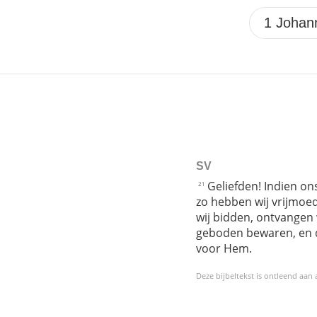
SV
Geliefden! Indien on
21
zo hebben wij vrijmoed
wij bidden, ontvangen w
geboden bewaren, en d
voor Hem.
Deze bijbeltekst is ontleend aan