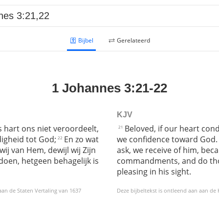
Bijbel
Gerelateerd
1 Johannes 3:21-22
KJV
s hart ons niet veroordeelt,
Beloved, if our heart co
21
igheid tot God;
En zo wat
we confidence toward God.
22
ij van Hem, dewijl wij Zijn
ask, we receive of him, bec
oen, hetgeen behagelijk is
commandments, and do thos
pleasing in his sight.
 aan de Staten Vertaling van 1637
Deze bijbeltekst is ontleend aan aan de