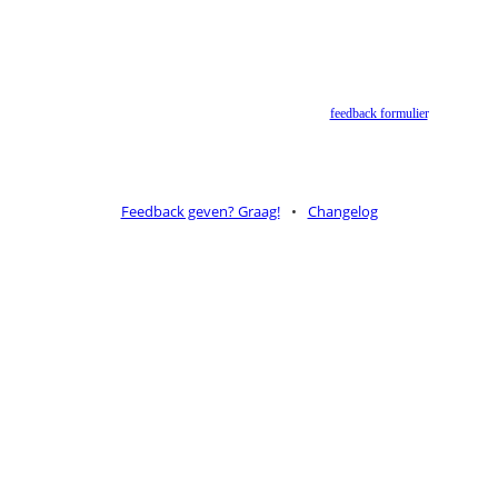
Helaas geen NBV vertaling meer. Binnen de huidige voorwaarden van het Nederlands-Vlaams
Bijbelgenootschap is dit momenteel niet toegestaan.
Suggesties voor alternatieven zijn welkom via het
feedback formulier
.
Feedback geven? Graag!
•
Changelog