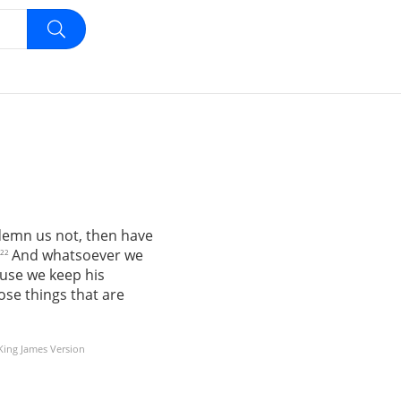
ndemn us not, then have
And whatsoever we
22
ause we keep his
e things that are
 King James Version